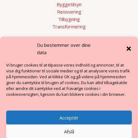
Byggetilsyn
Renovering
Tilbygning
Transformering
Hurtige links
Du bestemmer over dine
data
Renovering eller nybyg?
Vi bruger cookies til at tilpasse vores indhold og annoncer, til at
Byggerådgivning i Østjylland
vise dig funktioner til sociale medier og til at analysere vores trafik
Byggerådgivning i Midtjylland
på hjemmesiden. Ved at klikke OK og gå videre på hjemmesiden
giver du samtykke til brugen af cookies. Du kan altid tilbagekalde
eller ændre dit samtykke ved at fravælge cookies i
BENGA
cookieoversigten, ligesom du kan blokere cookies i din browser.
Om os
Acceptér
Viden
Privatlivspolitik
Afslå
Kontakt