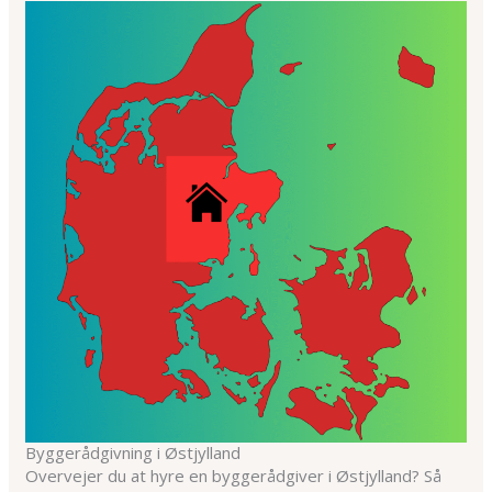
Byggerådgivning i Østjylland
Overvejer du at hyre en byggerådgiver i Østjylland? Så