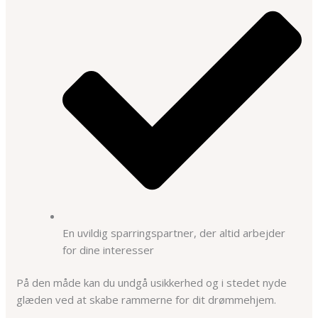
En uvildig sparringspartner, der altid arbejder
for dine interesser
På den måde kan du undgå usikkerhed og i stedet nyde
glæden ved at skabe rammerne for dit drømmehjem.