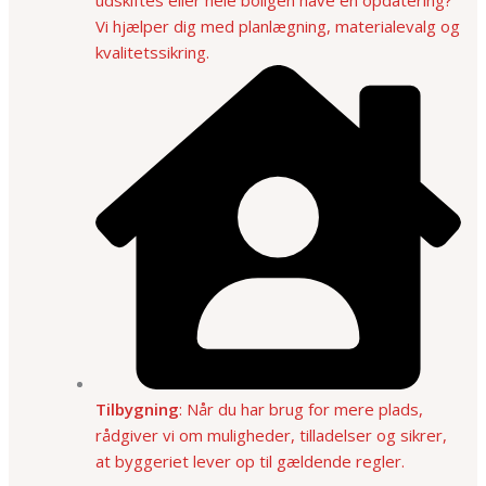
Vi hjælper dig med planlægning, materialevalg og
kvalitetssikring.
Tilbygning
: Når du har brug for mere plads,
rådgiver vi om muligheder, tilladelser og sikrer,
at byggeriet lever op til gældende regler.