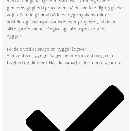
med at undgå faldgruber, sikre kvaliteten og skabe
gennemsigtighed i processen, så du kan føle dig tryg hele
vejen. Samtidig har vi både en bygningskonstruktør,
arkitekt og landinspektør inde over projektet, så du er
sikret professionel rådgivning i alle aspekter af dit
byggeri.
Fordele ved at bruge en byggerådgiver
At investere i byggerådgivning er en investering i din
tryghed og dit hjem. Når du samarbejder med os, får du: