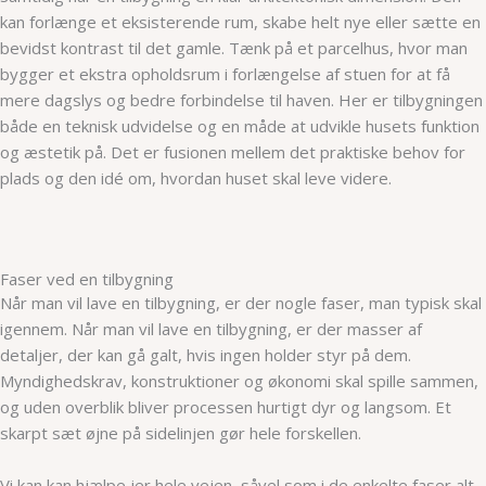
kan forlænge et eksisterende rum, skabe helt nye eller sætte en
bevidst kontrast til det gamle. Tænk på et parcelhus, hvor man
bygger et ekstra opholdsrum i forlængelse af stuen for at få
mere dagslys og bedre forbindelse til haven. Her er tilbygningen
både en teknisk udvidelse og en måde at udvikle husets funktion
og æstetik på. Det er fusionen mellem det praktiske behov for
plads og den idé om, hvordan huset skal leve videre.
Faser ved en tilbygning
Når man vil lave en tilbygning, er der nogle faser, man typisk skal
igennem. Når man vil lave en tilbygning, er der masser af
detaljer, der kan gå galt, hvis ingen holder styr på dem.
Myndighedskrav, konstruktioner og økonomi skal spille sammen,
og uden overblik bliver processen hurtigt dyr og langsom. Et
skarpt sæt øjne på sidelinjen gør hele forskellen.
Vi kan kan hjælpe jer hele vejen, såvel som i de enkelte faser alt