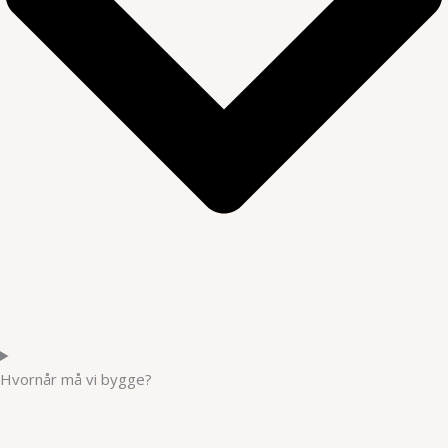
Hvornår må vi bygge?