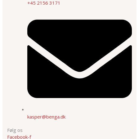
+45 2156 3171
kasper@benga.dk
Følg os
Facebook-f