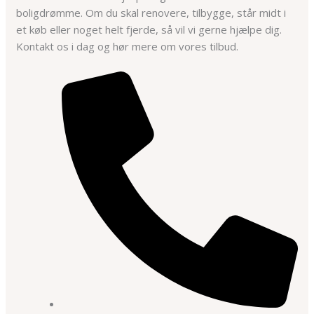
boligdrømme. Om du skal renovere, tilbygge, står midt i
et køb eller noget helt fjerde, så vil vi gerne hjælpe dig.
Kontakt os i dag og hør mere om vores tilbud.