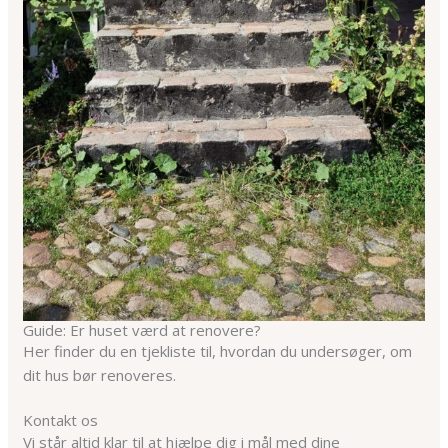
Guide: Er huset værd at renovere?
Her finder du en tjekliste til, hvordan du undersøger, om
dit hus bør renoveres.
Kontakt os
Vi står altid klar til at hjælpe dig i mål med dine