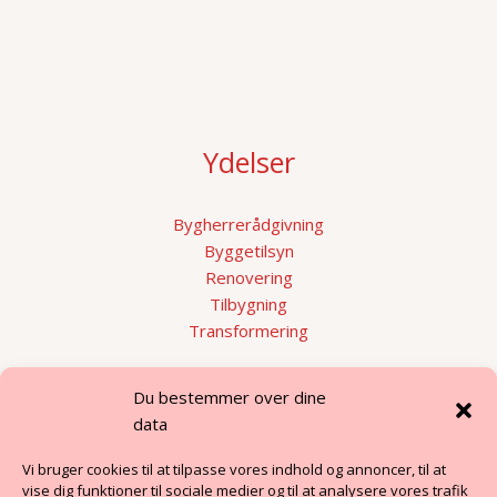
Ydelser
Bygherrerådgivning
Byggetilsyn
Renovering
Tilbygning
Transformering
Hurtige links
Du bestemmer over dine
data
Renovering eller nybyg?
Vi bruger cookies til at tilpasse vores indhold og annoncer, til at
Byggerådgivning i Østjylland
vise dig funktioner til sociale medier og til at analysere vores trafik