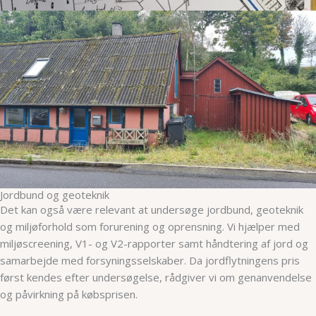
Jordbund og geoteknik
Det kan også være relevant at undersøge jordbund, geoteknik
og miljøforhold som forurening og oprensning. Vi hjælper med
miljøscreening, V1- og V2-rapporter samt håndtering af jord og
samarbejde med forsyningsselskaber. Da jordflytningens pris
først kendes efter undersøgelse, rådgiver vi om genanvendelse
og påvirkning på købsprisen.