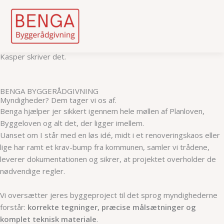
Myndigheder
Skip
Kasper skriver det.
to
content
BENGA BYGGERÅDGIVNING
Myndigheder? Dem tager vi os af.
Benga
hjælper jer sikkert igennem hele møllen af
Planloven
,
Byggeloven
og alt det, der ligger imellem.
Uanset om I står med en løs idé, midt i et renoveringskaos eller
lige har ramt et krav-bump fra kommunen, samler vi trådene,
leverer dokumentationen og sikrer, at projektet overholder de
nødvendige regler.
Vi oversætter jeres byggeproject til det sprog myndighederne
forstår:
korrekte tegninger, præcise målsætninger og
komplet teknisk materiale
.