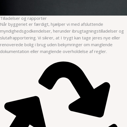
Tilladelser og rapporter
Når byggeriet er færdigt, hjælper vi med afsluttende
myndighedsgodkendelser, herunder ibrugtagningstilladelser og
slutafrapportering. Vi sikrer, at I trygt kan tage jeres nye eller
renoverede bolig i brug uden bekymringer om manglende
dokumentation eller manglende overholdelse af regler.