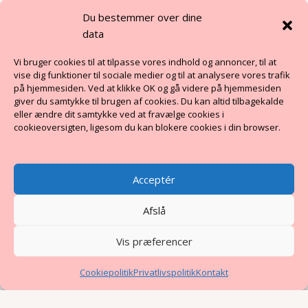
Hurtige links
Du bestemmer over dine
data
Renovering eller nybyg?
Vi bruger cookies til at tilpasse vores indhold og annoncer, til at
Byggerådgivning i Østjylland
vise dig funktioner til sociale medier og til at analysere vores trafik
Byggerådgivning i Midtjylland
på hjemmesiden. Ved at klikke OK og gå videre på hjemmesiden
giver du samtykke til brugen af cookies. Du kan altid tilbagekalde
eller ændre dit samtykke ved at fravælge cookies i
BENGA
cookieoversigten, ligesom du kan blokere cookies i din browser.
Om os
Acceptér
Viden
Privatlivspolitik
Afslå
Kontakt
Vis præferencer
Cookiepolitik
Privatlivspolitik
Kontakt
Copyright © 2026