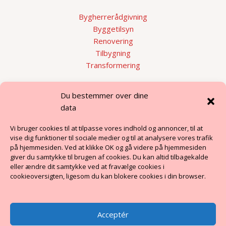
Bygherrerådgivning
Byggetilsyn
Renovering
Tilbygning
Transformering
Hurtige links
Du bestemmer over dine
data
Renovering eller nybyg?
Vi bruger cookies til at tilpasse vores indhold og annoncer, til at
Byggerådgivning i Østjylland
vise dig funktioner til sociale medier og til at analysere vores trafik
Byggerådgivning i Midtjylland
på hjemmesiden. Ved at klikke OK og gå videre på hjemmesiden
giver du samtykke til brugen af cookies. Du kan altid tilbagekalde
eller ændre dit samtykke ved at fravælge cookies i
BENGA
cookieoversigten, ligesom du kan blokere cookies i din browser.
Om os
Acceptér
Viden