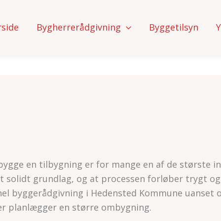
rside
Bygherrerådgivning
Byggetilsyn
Y
bygge en tilbygning er for mange en af de største inv
et solidt grundlag, og at processen forløber trygt 
onel byggerådgivning i Hedensted Kommune uanset om
ler planlægger en større ombygning.